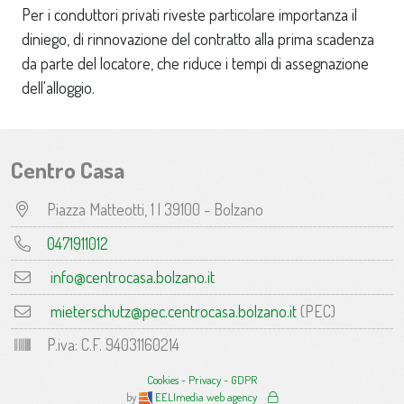
Per i conduttori privati riveste particolare importanza il
diniego, di rinnovazione del contratto alla prima scadenza
da parte del locatore, che riduce i tempi di assegnazione
dell'alloggio.
Centro Casa
Piazza Matteotti, 1 | 39100 - Bolzano
0471911012
info@centrocasa.bolzano.it
mieterschutz@pec.centrocasa.bolzano.it
(PEC)
P.iva: C.F. 94031160214
Cookies - Privacy - GDPR
by
EELImedia web agency